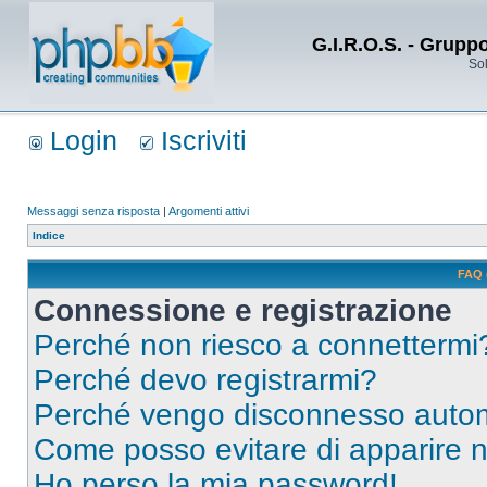
G.I.R.O.S. - Grupp
Sol
Login
Iscriviti
Messaggi senza risposta
|
Argomenti attivi
Indice
FAQ 
Connessione e registrazione
Perché non riesco a connettermi
Perché devo registrarmi?
Perché vengo disconnesso auto
Come posso evitare di apparire nel
Ho perso la mia password!