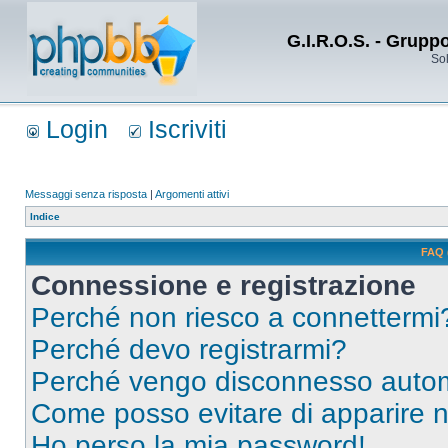
G.I.R.O.S. - Grupp
Sol
Login
Iscriviti
Messaggi senza risposta
|
Argomenti attivi
Indice
FAQ 
Connessione e registrazione
Perché non riesco a connettermi
Perché devo registrarmi?
Perché vengo disconnesso auto
Come posso evitare di apparire nel
Ho perso la mia password!