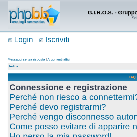
G.I.R.O.S. - Grupp
Sol
Login
Iscriviti
Messaggi senza risposta
|
Argomenti attivi
Indice
FAQ 
Connessione e registrazione
Perché non riesco a connettermi
Perché devo registrarmi?
Perché vengo disconnesso auto
Come posso evitare di apparire nel
Ho perso la mia password!