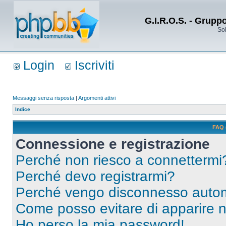
G.I.R.O.S. - Grupp
Sol
Login
Iscriviti
Messaggi senza risposta
|
Argomenti attivi
Indice
FAQ 
Connessione e registrazione
Perché non riesco a connettermi
Perché devo registrarmi?
Perché vengo disconnesso auto
Come posso evitare di apparire nel
Ho perso la mia password!