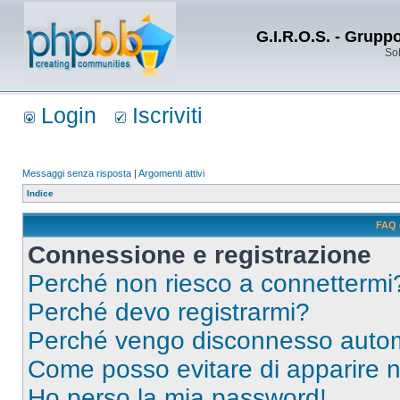
G.I.R.O.S. - Grupp
Sol
Login
Iscriviti
Messaggi senza risposta
|
Argomenti attivi
Indice
FAQ 
Connessione e registrazione
Perché non riesco a connettermi
Perché devo registrarmi?
Perché vengo disconnesso auto
Come posso evitare di apparire nel
Ho perso la mia password!