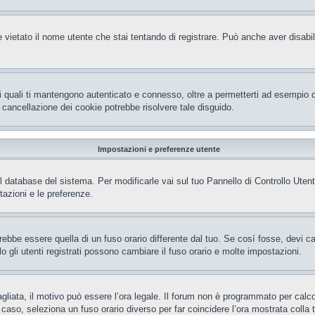
 vietato il nome utente che stai tentando di registrare. Può anche aver disabilita
i quali ti mantengono autenticato e connesso, oltre a permetterti ad esempio di 
 cancellazione dei cookie potrebbe risolvere tale disguido.
Impostazioni e preferenze utente
el database del sistema. Per modificarle vai sul tuo Pannello di Controllo Ut
azioni e le preferenze.
be essere quella di un fuso orario differente dal tuo. Se cosí fosse, devi camb
gli utenti registrati possono cambiare il fuso orario e molte impostazioni.
gliata, il motivo può essere l’ora legale. Il forum non è programmato per calcola
l caso, seleziona un fuso orario diverso per far coincidere l’ora mostrata colla 