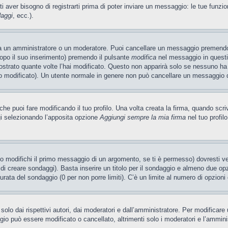
ti aver bisogno di registrarti prima di poter inviare un messaggio: le tue funzio
daggi
, ecc.).
ia un amministratore o un moderatore. Puoi cancellare un messaggio premendo
dopo il suo inserimento) premendo il pulsante
modifica
nel messaggio in questi
ostrato quante volte l’hai modificato. Questo non apparirà solo se nessuno ha
 modificato). Un utente normale in genere non può cancellare un messaggio 
e puoi fare modificando il tuo profilo. Una volta creata la firma, quando scr
gi selezionando l’apposita opzione
Aggiungi sempre la mia firma
nel tuo profil
 modifichi il primo messaggio di un argomento, se ti è permesso) dovresti ved
 di creare sondaggi). Basta inserire un titolo per il sondaggio e almeno due opzi
 durata del sondaggio (0 per non porre limiti). C’è un limite al numero di opzioni
olo dai rispettivi autori, dai moderatori e dall’amministratore. Per modificar
o può essere modificato o cancellato, altrimenti solo i moderatori e l’ammini