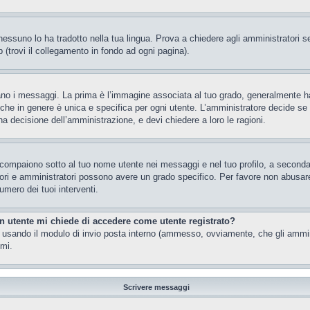
essuno lo ha tradotto nella tua lingua. Prova a chiedere agli amministratori se 
 (trovi il collegamento in fondo ad ogni pagina).
 messaggi. La prima è l’immagine associata al tuo grado, generalmente ha la f
che in genere è unica e specifica per ogni utente. L’amministratore decide se a
a decisione dell’amministrazione, e devi chiedere a loro le ragioni.
 compaiono sotto al tuo nome utente nei messaggi e nel tuo profilo, a seconda de
eratori e amministratori possono avere un grado specifico. Per favore non abusar
umero dei tuoi interventi.
un utente mi chiede di accedere come utente registrato?
nti usando il modulo di invio posta interno (ammesso, ovviamente, che gli ammi
imi.
Scrivere messaggi