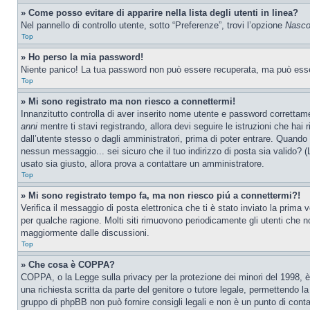
» Come posso evitare di apparire nella lista degli utenti in linea?
Nel pannello di controllo utente, sotto “Preferenze”, trovi l’opzione
Nascon
Top
» Ho perso la mia password!
Niente panico! La tua password non può essere recuperata, ma può essere
Top
» Mi sono registrato ma non riesco a connettermi!
Innanzitutto controlla di aver inserito nome utente e password correttam
anni
mentre ti stavi registrando, allora devi seguire le istruzioni che hai
dall’utente stesso o dagli amministratori, prima di poter entrare. Quando ti
nessun messaggio... sei sicuro che il tuo indirizzo di posta sia valido? (L
usato sia giusto, allora prova a contattare un amministratore.
Top
» Mi sono registrato tempo fa, ma non riesco piú a connettermi?!
Verifica il messaggio di posta elettronica che ti è stato inviato la prima
per qualche ragione. Molti siti rimuovono periodicamente gli utenti che n
maggiormente dalle discussioni.
Top
» Che cosa è COPPA?
COPPA, o la Legge sulla privacy per la protezione dei minori del 1998, è 
una richiesta scritta da parte del genitore o tutore legale, permettendo l
gruppo di phpBB non può fornire consigli legali e non è un punto di conta