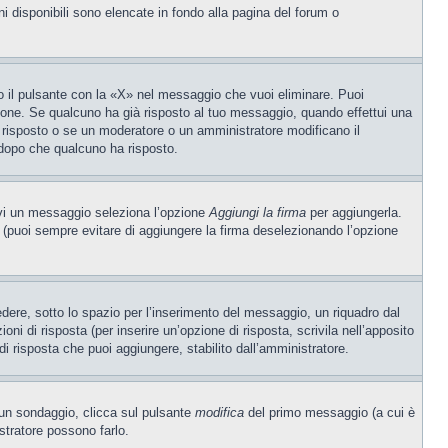
ni disponibili sono elencate in fondo alla pagina del forum o
 il pulsante con la «X» nel messaggio che vuoi eliminare. Puoi
one. Se qualcuno ha già risposto al tuo messaggio, quando effettui una
 risposto o se un moderatore o un amministratore modificano il
dopo che qualcuno ha risposto.
ivi un messaggio seleziona l’opzione
Aggiungi la firma
per aggiungerla.
o (puoi sempre evitare di aggiungere la firma deselezionando l’opzione
ere, sotto lo spazio per l’inserimento del messaggio, un riquadro dal
oni di risposta (per inserire un’opzione di risposta, scrivila nell’apposito
 di risposta che puoi aggiungere, stabilito dall’amministratore.
e un sondaggio, clicca sul pulsante
modifica
del primo messaggio (a cui è
stratore possono farlo.