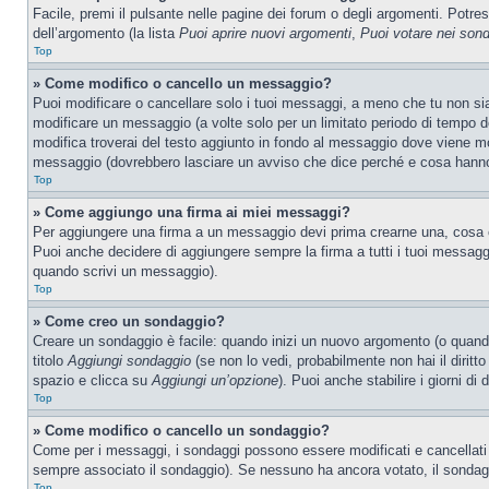
Facile, premi il pulsante nelle pagine dei forum o degli argomenti. Potres
dell’argomento (la lista
Puoi aprire nuovi argomenti
,
Puoi votare nei son
Top
» Come modifico o cancello un messaggio?
Puoi modificare o cancellare solo i tuoi messaggi, a meno che tu non s
modificare un messaggio (a volte solo per un limitato periodo di tempo 
modifica troverai del testo aggiunto in fondo al messaggio dove viene m
messaggio (dovrebbero lasciare un avviso che dice perché e cosa hanno
Top
» Come aggiungo una firma ai miei messaggi?
Per aggiungere una firma a un messaggio devi prima crearne una, cosa ch
Puoi anche decidere di aggiungere sempre la firma a tutti i tuoi messag
quando scrivi un messaggio).
Top
» Come creo un sondaggio?
Creare un sondaggio è facile: quando inizi un nuovo argomento (o quando
titolo
Aggiungi sondaggio
(se non lo vedi, probabilmente non hai il diritto
spazio e clicca su
Aggiungi un’opzione
). Puoi anche stabilire i giorni di
Top
» Come modifico o cancello un sondaggio?
Come per i messaggi, i sondaggi possono essere modificati e cancellati s
sempre associato il sondaggio). Se nessuno ha ancora votato, il sondaggi
Top