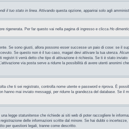
di il tuo stato in linea
. Attivando questa opzione, apparirai solo agli amminis
 rigenerata. Per far questo vai nella pagina di ingresso e clicca
Ho dimenti
ente. Se sono giusti, allora possono esser successe un paio di cose: se il sup
 ricevuto. Se questo non è il tuo caso, magari devi attivare la tua utenza. Alcu
 registri ti verrà detto che tipo di attivazione è richiesta. Se ti è stato inviat
’attivazione via posta serve a ridurre la possibilità di avere utenti anonimi ch
 volta che ti sei registrato, controlla nome utente e password e riprova. È poss
on hanno mai inviato messaggi, per ridurre la grandezza del database. Se il mo
una legge statunitense che richiede ai siti web di poter raccogliere le informaz
a registrazione delle informazioni scritte dal minore. Se hai dubbi o incertezze
tto per questioni legali, tranne come descritto.