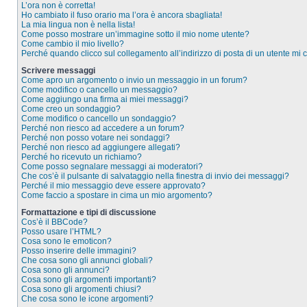
L’ora non è corretta!
Ho cambiato il fuso orario ma l’ora è ancora sbagliata!
La mia lingua non è nella lista!
Come posso mostrare un’immagine sotto il mio nome utente?
Come cambio il mio livello?
Perché quando clicco sul collegamento all’indirizzo di posta di un utente mi
Scrivere messaggi
Come apro un argomento o invio un messaggio in un forum?
Come modifico o cancello un messaggio?
Come aggiungo una firma ai miei messaggi?
Come creo un sondaggio?
Come modifico o cancello un sondaggio?
Perché non riesco ad accedere a un forum?
Perché non posso votare nei sondaggi?
Perché non riesco ad aggiungere allegati?
Perché ho ricevuto un richiamo?
Come posso segnalare messaggi ai moderatori?
Che cos’è il pulsante di salvataggio nella finestra di invio dei messaggi?
Perché il mio messaggio deve essere approvato?
Come faccio a spostare in cima un mio argomento?
Formattazione e tipi di discussione
Cos’è il BBCode?
Posso usare l’HTML?
Cosa sono le emoticon?
Posso inserire delle immagini?
Che cosa sono gli annunci globali?
Cosa sono gli annunci?
Cosa sono gli argomenti importanti?
Cosa sono gli argomenti chiusi?
Che cosa sono le icone argomenti?