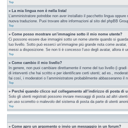
Top
» La mia lingua non è nella lista!
L’amministratore potrebbe non aver installato il pacchetto lingua oppure n
nuova traduzione. Puoi trovare altre informazioni al sito del phpBB Group
Top
» Come posso mostrare un’immagine sotto il mio nome utente?
Ci possono essere due immagini sotto un nome utente quando si guardano i
tuo livello. Sotto può esserci un’immagine piú grande nota come avatar, 
messi a disposizione. Se non ti è concesso l’uso degli avatar, allora è un
Top
» Come cambio il mio livello?
In genere, non puoi cambiare direttamente il nome del tuo livello (i gradi
di interventi che hai scritto e per identificare certi utenti; ad es., mod
fai cosí, i moderatori o l’amministratore probabilmente abbasseranno il n
Top
» Perché quando clicco sul collegamento all’indirizzo di posta di 
Solo gli utenti registrati possono inviare messaggi di posta ad altri ute
un uso scorretto o malevolo del sistema di posta da parte di utenti anon
Top
» Come apro un argomento o invio un messaggio in un forum?