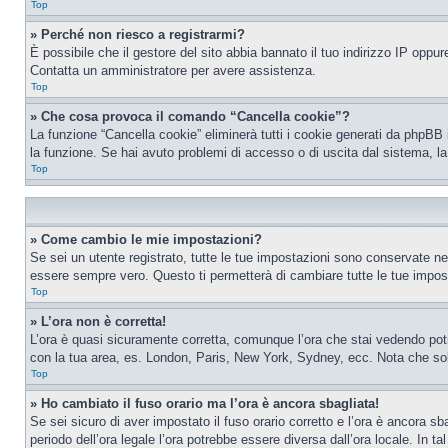
Top
» Perché non riesco a registrarmi?
È possibile che il gestore del sito abbia bannato il tuo indirizzo IP oppure
Contatta un amministratore per avere assistenza.
Top
» Che cosa provoca il comando “Cancella cookie”?
La funzione “Cancella cookie” eliminerà tutti i cookie generati da phpBB 
la funzione. Se hai avuto problemi di accesso o di uscita dal sistema, la
Top
» Come cambio le mie impostazioni?
Se sei un utente registrato, tutte le tue impostazioni sono conservate n
essere sempre vero. Questo ti permetterà di cambiare tutte le tue impost
Top
» L’ora non è corretta!
L’ora è quasi sicuramente corretta, comunque l’ora che stai vedendo potreb
con la tua area, es. London, Paris, New York, Sydney, ecc. Nota che solo 
Top
» Ho cambiato il fuso orario ma l’ora è ancora sbagliata!
Se sei sicuro di aver impostato il fuso orario corretto e l’ora è ancora sba
periodo dell’ora legale l’ora potrebbe essere diversa dall’ora locale. In ta