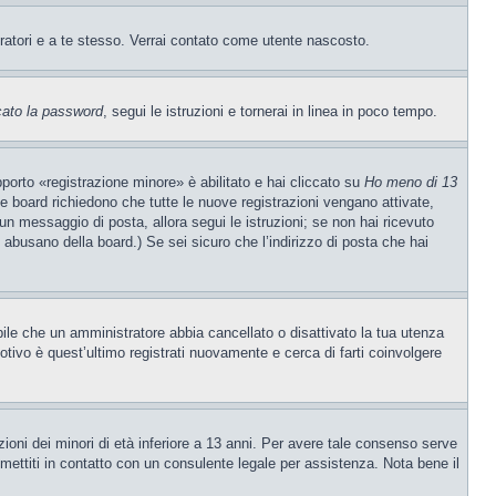
tratori e a te stesso. Verrai contato come utente nascosto.
cato la password
, segui le istruzioni e tornerai in linea in poco tempo.
porto «registrazione minore» è abilitato e hai cliccato su
Ho meno di 13
ne board richiedono che tutte le nuove registrazioni vengano attivate,
o un messaggio di posta, allora segui le istruzioni; se non hai ricevuto
e abusano della board.) Se sei sicuro che l’indirizzo di posta che hai
ibile che un amministratore abbia cancellato o disattivato la tua utenza
tivo è quest’ultimo registrati nuovamente e cerca di farti coinvolgere
ioni dei minori di età inferiore a 13 anni. Per avere tale consenso serve
, mettiti in contatto con un consulente legale per assistenza. Nota bene il