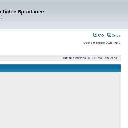
Orchidee Spontanee
i)
FAQ
Cerca
Oggi è 8 agosto 2026, 8:40
Tutti gli orari sono UTC +1 ora [
ora legale
]