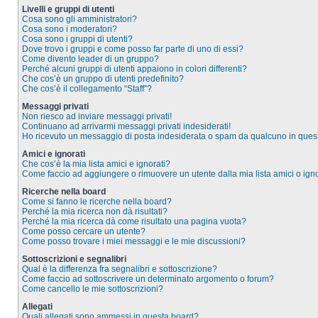
Livelli e gruppi di utenti
Cosa sono gli amministratori?
Cosa sono i moderatori?
Cosa sono i gruppi di utenti?
Dove trovo i gruppi e come posso far parte di uno di essi?
Come divento leader di un gruppo?
Perché alcuni gruppi di utenti appaiono in colori differenti?
Che cos’è un gruppo di utenti predefinito?
Che cos’è il collegamento “Staff”?
Messaggi privati
Non riesco ad inviare messaggi privati!
Continuano ad arrivarmi messaggi privati indesiderati!
Ho ricevuto un messaggio di posta indesiderata o spam da qualcuno in ques
Amici e ignorati
Che cos’è la mia lista amici e ignorati?
Come faccio ad aggiungere o rimuovere un utente dalla mia lista amici o igno
Ricerche nella board
Come si fanno le ricerche nella board?
Perché la mia ricerca non dà risultati?
Perché la mia ricerca dà come risultato una pagina vuota?
Come posso cercare un utente?
Come posso trovare i miei messaggi e le mie discussioni?
Sottoscrizioni e segnalibri
Qual è la differenza fra segnalibri e sottoscrizione?
Come faccio ad sottoscrivere un determinato argomento o forum?
Come cancello le mie sottoscrizioni?
Allegati
Quali allegati sono ammessi in questa board?